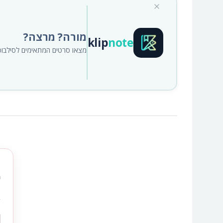
מורה? מרצה?
klip
note
מצאו סרטים המתאימים לסילבוס א
ה
ש