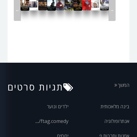
←
→
תגיות סרטים
המשך
בינה מלאכותית
ילדים ונוער
אנתרופולוגיה
front/ftag.comedy
אמנות ותרבות פופולרית
יחסים