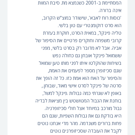
המסתיימת ב-2001 כשנמצא מת. סיבת המוות
אינה ברורה.
'כוסות רוח לאבא', שישודר במוצ"ש הקרוב,
הוא סרט דוקומנטרי עם טון בלשי.
טליה פינקל, במאית הסרט, חוקרת בעזרת
קרובי משפחה וחוקרים פרטיים את הסיפור של
אביה. אבל לא מדובר רק בסרט בלשי, מפני
ששמואל פינקל אובחן גם כחולה נפש
בשיחות שהוקלטו איתו לפני מותו טען שמואל
שגם סכיזופרן מספר לפעמים את האמת,
והסיפור על האח הוא אמת כזו. כל זה הופך את
סרטה של פינקל לסרט אישי מאוד, שבוחן.,
באופן לא שגרתי כמה גבולות .פינקל למשל,
בוחנת את הגבול המטושטש בין מציאות לבדיה
גבול מורכב במיוחד אצל חולי סכיזופרניה.
היא בודקת גם את גבולות השפיות, שגם הם
פחות ברורים משנדמה. מהר מדי אנחנו נוטים
לקבל את העובדה שסכיזופרנים נוטים