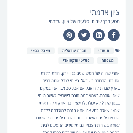
ציון אדמתי
מסע דרך שדות וסלעים של ציון, אדמתי
תיעודי
חברה ישראלית
מאבק צבאי
משפחה
פוליטי ואקטואלי
אחרי שהייה של חמש שנים בניו-יורק, חזרתי ללדת
את בתי הבכורה בישראל. רציתי לגדל אותה בבית.
בארץ שבה נולדו אבי, אם אבי, סב אבי ואני. במקום
שאני אוהבת. "אמא למה חזרת לישראל כאשר הייתי
בבטן שלך? לא יכולת להישאר בניו-יורק וללדת אותי
שם?" שאלה בתי. איזו אמא חוזרת למולדתה ללדת
שם את ילדיה כאשר בביתה נהרגים ילדים בגיל שמונה
עשרה בשירות הצבאי וגם תלמידים הנוסעים לבית
הספר באוטובוס וגם אנשים שמבלים בבתי קפה?