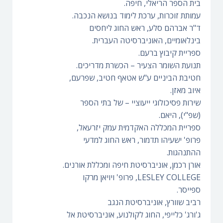
בית הספר הריאלי, חיפה.
עמותת זוכרות, ערכת לימוד בנושא הנכבה.
ד"ר אברהם סלע, ראש החוג ליחסים
בינלאומיים, האוניברסיטה העברית.
ספריית קיבוץ ברעם.
תנועת השומר הצעיר – הכשרת מדריכים.
חטיבת הביניים ע"ש אטאף חטיב, שפרעם,
איוב מאזן.
שירות פסיכולוגי ייעוציי – של בתי הספר
(שפ"י), היאם.
ספריית המכללה האקדמית עמק יזרעאל,
פרופ' ישעיהו תדמור, ראש החוג למדעי
ההתנהגות.
אורן רכמן, אוניברסיטת חיפה ומכללת אורנים.
LESLEY COLLEGE, פרופ' ויויאן מרקו
ספייסר.
רביב שוורץ, אוניברסיטת הנגב
ג'ורג' כלייפי, החוג לקולנוע, אוניברסיטת אל