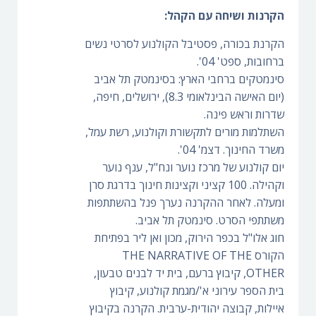
הקרנות ושיחה עם הקהל:
הקרנת בכורה, פסטיבל הקולנוע לסרטי נשים
ברחובות, ספט' 04'.
סינמטקים ברחבי הארץ: בסינמטק תל אביב
(יום האישה הבינלאומי 8.3), ירושלים, חיפה,
שדרות וראש פינה.
השתלמות מורים לתקשורת וקולנוע, רשת עמל,
משרד החינוך. דצמ' 04'.
יום קולנוע של מרכז נוער ונח"ל, ענף נוער
וקהילה. 100 קציני וקצינות חינוך בדרגת סרן
ומעלה. לאחר ההקרנה נערך פנל בהשתתפות
משתתפי הסרט. סינמטק תל אביב.
חוג אלו"ל בכפר הירוק, מכון ואן ליר בפתיחת
הקורס THE NARRATIVE OF THE
OTHER, קיבוץ ברעם, בית יד לבנים טבעון,
בית הספר עירוני א'/מגמת קולנוע, קיבוץ
איילות, קבוצה יהודית-ערבית. הקרנה בקיבוץ