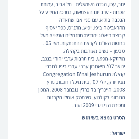
יגור, עכו, הגדה השמאלית - תל אביב, עמותת
זוכרות - ערב יום העצמאות, במרכז המידע על
הנכבה בת"א. עם סמי אבו שחאדה
מהראביטה ביפו, יפיע, מתנ"ס, כפר יאסיף,
קבוצת דיאלוג יהודית: מתנחלים ואנשי שמאל
בחסות האו"ם לקראת ההתנתקות. מאי 05'.
טבעון – נשים מעורבות בקהילה,
מולתקא-מפגש, בית תרבות ערבי יהודי בנגב,
ינואר 07'. תיאטרון ערבי-עברי ביפו לחברי
קהילת Congregation B'nai Jeshurun
מניו יורק, יולי 07', בית מיכל רחובות, מרץ
2008, היינריך בל ברלין נובמבר 2008, המכון
הנורווגי לקולנוע, סינמטק אוסלו הקרנות
ומכירת הדי.וי.די 2009 ועוד.
הסרט נמצא בשימוש
:
ישראל
: