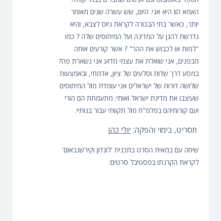
האמא הזו היא אני. היום, שש עשרה שנים מאוחר
יותר, כאשר בתי הבכורה לקראת גיוס לצבא, והיא
נדרשת להגן על המדינה ועל המיתוסים שלה ? כמו
"למות או לכבוש את ההר" ? אשר קורעים אותה
מבפנים, אני שואלת את עצמי מדוע אני נשארת פה?
במסע דרך שדות וסלעים של ציון, אדמתי, ובאמצעות
שלושה דורות של ישראלים אני עומדת מול המיתוסים
שעיצבו את מדינת ישראל ואותי: מתעמתת הם הורי
ועם קורותיהם בפלמ"ח מול תקוותי עבור בנותיי.
תסריט, בימוי והפקה:
יולי כהן
שיחה עם במאית הסרט בתכנית 'לונדון וקירשנבאום'
לקראת הקרנתו בפסטיבל סרטים: