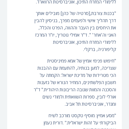
ללימודי המזרח התיכון, אוניברסיטת הרווארד.
"בכנות צורבת,[סרטיה של כהן] מובילים אותך
דרך תהליך אישי ולפעמים מפרך, בניסיון להבין
את היחסים בין העבר וההווה, הפרט והכלל,
האני וה'אחר' ". ד"ר אמילי גוטריך, יו"ר המרכז
ללימודי המזרח התיכון, אוניברסיטת
קליפורניה, ברקלי.
"חיפוש פנימי אמיץ של אמא פמיניסטית
שצריכה, למען בנותיה, להתעמת עם ההבנות
הכי מטרידות של מדינת ישראל: הקמתה על
חשבון הפלשתינים, המחיר הנורא של גזענות
והסכנה והמוות שגובה הריבונות היהודית." ד"ר
אורלי לובין, ספרות השוואתית ולמודי נשים
ומגדר, אוניברסיטת תל אביב.
"מסע אמיץ. מוסיף טקסט מורכב לשיח
הביקורתי על זהות ישראלית." .דורית נעמן