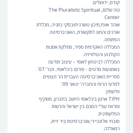
קודס, ירושלים.
נוה שלום, The Pluralistic Spiritual
Center
אוהד אופז,תיכון טשרניחובסקי נתניה, מכללת
אורנים והחוג לתקשורת, האוניברסיטה
הפתוחה.
המכללה האקדמית ספיר, מחלקת אמנות
הקולנוע והטלוויזיה.
המכללה לביטחון לאומי – עיצוב תודעה
באמצעות סרטים - פורום בינלאומי, פבר' 07'.
ספריית האוניברסיטה העברית הר הצופים
למדעי הרוח והחברה' ינואר 09'.
פלשתין:
TIPH ארגון בינלאומי היושב בחברון, משקיף
ומדווח עפ"י הסכם בין ישראל והרשות
הפלשתינית.
סובחי אלזוביידי,אוניברסיטת ביר זיית,
רמאללה.