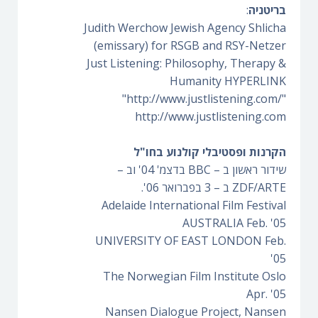
בריטניה
:
Judith Werchow Jewish Agency Shlicha
(emissary) for RSGB and RSY-Netzer
Just Listening: Philosophy, Therapy &
Humanity HYPERLINK
"http://www.justlistening.com/"
http://www.justlistening.com
הקרנות ופסטיבלי קולנוע בחו"ל
שידור ראשון ב – BBC בדצמ' 04' וב –
ZDF/ARTE ב – 3 בפברואר 06'.
Adelaide International Film Festival
AUSTRALIA Feb. '05
UNIVERSITY OF EAST LONDON Feb.
'05
The Norwegian Film Institute Oslo
Apr. '05
Nansen Dialogue Project, Nansen