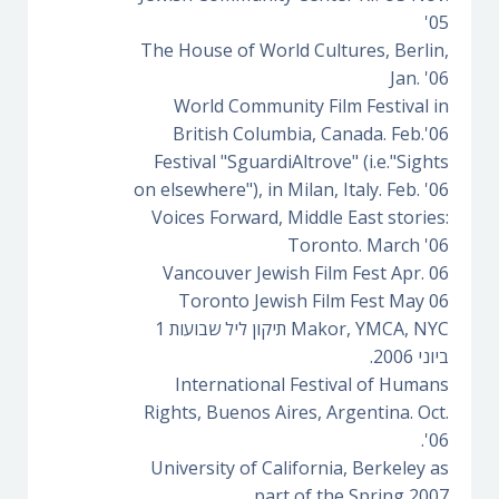
'05
The House of World Cultures, Berlin,
Jan. '06
World Community Film Festival in
British Columbia, Canada. Feb.'06
Festival "SguardiAltrove" (i.e."Sights
on elsewhere"), in Milan, Italy. Feb. '06
Voices Forward, Middle East stories:
Toronto. March '06
Vancouver Jewish Film Fest Apr. 06
Toronto Jewish Film Fest May 06
Makor, YMCA, NYC תיקון ליל שבועות 1
ביוני 2006.
International Festival of Humans
Rights, Buenos Aires, Argentina. Oct.
'06.
University of California, Berkeley as
part of the Spring 2007