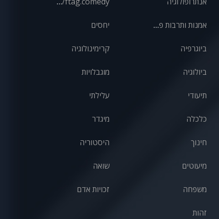
אנתרופולוגיה
front/ftag.comedy
אמנות ותרבות פופולרית
יחסים
ביוגרפיה
קרימינולוגיה
ביולוגיה
מוגבלויות
תיעודי
עלילתי
כלכלה
מיגדר
חינוך
היסטוריה
מיעוטים
שואה
משפחה
זכויות אדם
זהות