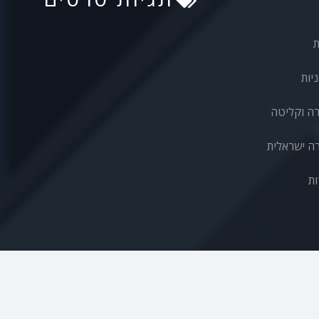
ת
יות
רה וקליטה
ה ישראלית
ות