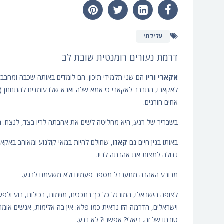
עלילתי
דרמת נעורים רומנטית שובת לב
אקארי וריו
הם שני תלמידי תיכון. הם לומדים באותה שכבה ומחבבים 
לאקארי, התברר לאקארי כי אמא שלה ואבא שלו עומדים להתחתן (נ
אחים חורגים.
בשבריר של רגע, היא מחליטה לשים את אהבתה לריו בצד, לנצח. ה
באותו בנין חיים גם
קאזו
, שחולם להיות במאי קולנוע ומאוהב באקארי
גדולה למצות את אהבתה לריו.
מרובע האהבה מתערבל מספר פעמים ולא משעמם לרגע.
לצופה הישראלי, המורגל כל כך בתככים, מזימות, רכילות, רוע ולפ
וישראלים, הדרמה הזו נראית כמו פלא: אין בה אלימות, אנשים אומר
טובתו של זה. ריאלי? אפשרי? לא נדע.