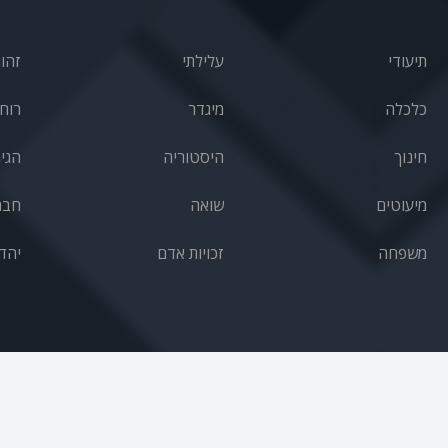
תיעודי
עלילתי
זהו
כלכלה
מיגדר
רוחנ
חינוך
היסטוריה
הגי
מיעוטים
שואה
חבר
משפחה
זכויות אדם
יהד