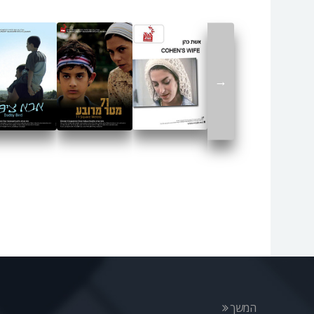
→
המשך