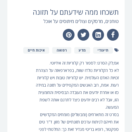
תשכחו ממה שידעתם על תזונה
טוחנים, מרסקים וצולים מיתוסים על אוכל
תיעודי
מדע
רפואה
איכות חיים
אמ;לק הסרט: לספור רק קלוריות זה אידיוטי.
לא כל הקלוריות נולדו שוות, בפרארפאזה על הצהרת
זכויות האדם העולמית. יש קלוריות טובות ויש קלוריות
רעות. אמת, רוב האנשים המקפידים על תזונה במידה
כזו או אחרת יודעים את העובדה הבסיסית והחומצית
הזו, אבל לא רבים יודעים כיצד לתרגם אותה לשפת
המעשה.
בסרט זה מתארחים (ומבשלים) מומחים המקדשיים
את חייהם לניתוח ערכים תזונתיים של מזון. ד"ר טים
ספקטור, רופא בריטי מגדיר זאת כך: החלטתי לפני