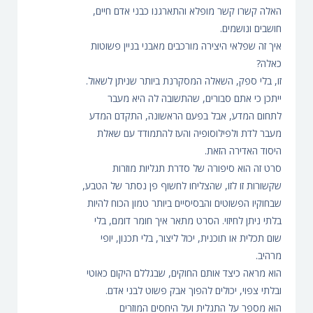
האלה קשרו קשר מופלא והתארגנו כבני אדם חיים,
חושבים ונושמים.
איך זה שפלאי היצירה מורכבים מאבני בניין פשוטות
כאלה?
זו, בלי ספק, השאלה המסקרנת ביותר שניתן לשאול.
ייתכן כי אתם סבורים, שהתשובה לה היא מעבר
לתחום המדע, אבל בפעם הראשונה, התקדם המדע
מעבר לדת ולפילוסופיה והעז להתמודד עם שאלת
היסוד האדירה הזאת.
סרט זה הוא סיפורה של סדרת תגליות מוזרות
שקשורות זו לזו, שהצליחו לחשוף פן נסתר של הטבע,
שבחוקיו הפשוטים והבסיסיים ביותר טמון הכוח להיות
בלתי ניתן לחיזוי. הסרט מתאר איך חומר דומם, בלי
שום תכלית או תוכנית, יכול ליצור, בלי תכנון, יופי
מרהיב.
הוא מראה כיצד אותם החוקים, שבגללם היקום כאוטי
ובלתי צפוי, יכולים להפוך אבק פשוט לבני אדם.
הוא מספר על התגלית ועל היחסים המוזרים