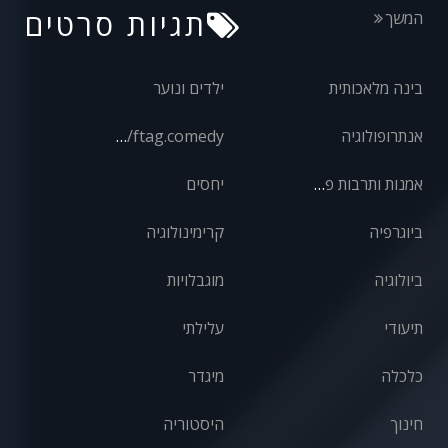
תגיות סרטים
המשך
בינה מלאכותית
ילדים ונוער
אנתרופולוגיה
front/ftag.comedy
אמנות ותרבות פופולרית
יחסים
ביוגרפיה
קרימינולוגיה
ביולוגיה
מוגבלויות
תיעודי
עלילתי
כלכלה
מיגדר
חינוך
היסטוריה