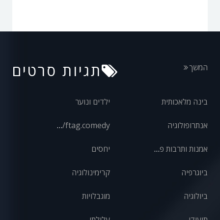
תגיות סרטים
המשך
בינה מלאכותית
ילדים ונוער
אנתרופולוגיה
front/ftag.comedy
אמנות ותרבות פופולרית
יחסים
ביוגרפיה
קרימינולוגיה
ביולוגיה
מוגבלויות
תיעודי
עלילתי