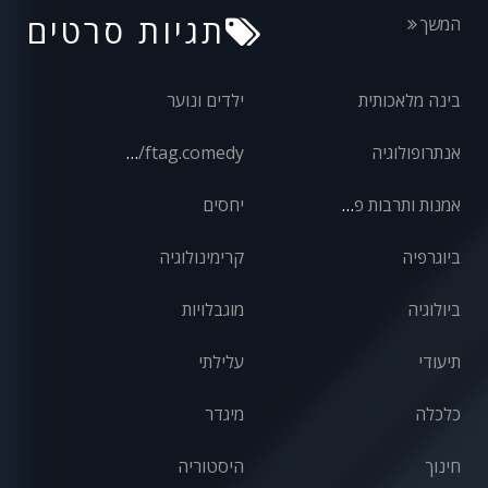
תגיות סרטים
המשך
בינה מלאכותית
ילדים ונוער
אנתרופולוגיה
front/ftag.comedy
אמנות ותרבות פופולרית
יחסים
ביוגרפיה
קרימינולוגיה
ביולוגיה
מוגבלויות
תיעודי
עלילתי
כלכלה
מיגדר
חינוך
היסטוריה